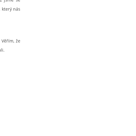
, který nás
 Věřím, že
li.