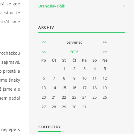
erá se zde
Drahoslav Ilčák
 cestou ke
okrát jsme
ARCHIV
<<
červenec
>>
<<
2026
>>
procházkou
Po
Út
St
Čt
Pá
So
Ne
 zajímavé,
1
2
3
4
5
o prostě a
6
7
8
9
10
11
12
jsme šneky
13
14
15
16
17
18
19
té jsme ale
20
21
22
23
24
25
26
jsem padal
27
28
29
30
31
STATISTIKY
nejlépe s