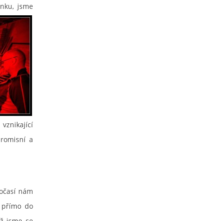
ku, jsme
 vznikající
romisní a
počasí nám
a přímo do
až jsme se