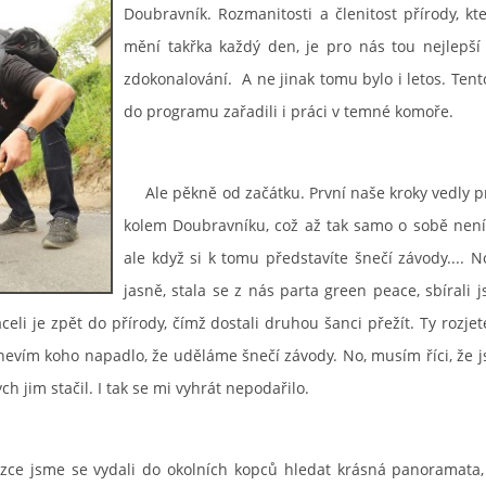
Doubravník. Rozmanitosti a členitost přírody, kt
mění takřka každý den, je pro nás tou nejlepší
zdokonalování. A ne jinak tomu bylo i letos. Tent
do programu zařadili i práci v temné komoře.
Ale pěkně od začátku. První naše kroky vedly 
kolem Doubravníku, což až tak samo o sobě není
ale když si k tomu představíte šnečí závody.... N
jasně, stala se z nás parta green peace, sbírali 
aceli je zpět do přírody, čímž dostali druhou šanci přežít. Ty rozje
 nevím koho napadlo, že uděláme šnečí závody. No, musím říci, že 
ch jim stačil. I tak se mi vyhrát nepodařilo.
 jsme se vydali do okolních kopců hledat krásná panoramata, 