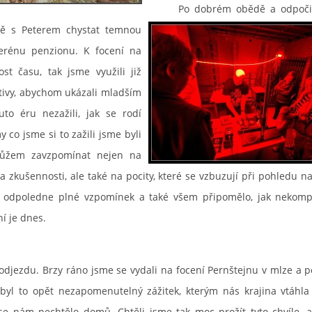
Po dobrém obědě a odpočin
čně s Peterem chystat
temnou
erénu penzionu. K focení na
st času, tak jsme využili již
tivy, abychom ukázali mladším
uto éru nezažili, jak se rodí
y co jsme si to zažili jsme byli
můžem zavzpomínat nejen na
 a zkušennosti, ale také na pocity, které se vzbuzují při pohledu na
o odpoledne plné vzpomínek a také všem připomělo, jak nekomp
í je dnes.
jezdu. Brzy ráno jsme se vydali na focení Pernštejnu v mlze a 
 byl to opět nezapomenutelný zážitek, kterým nás krajina vtáhl
se nám nechtělo domů. Chtěli jsme tak moc prožít tyto chvíle, 