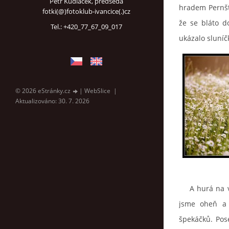
Petr Kudláček, předseda
hradem Pernšte
fotki(@)fotoklub-ivancice(.)cz
že se bláto d
Tel.: +420_77_67_09_017
ukázalo sluníč
© 2026 eStránky.cz
|
WebSlice
|
Aktualizováno: 30. 7. 2026
A hurá na več
jsme oheň a 
špekáčků. Pos