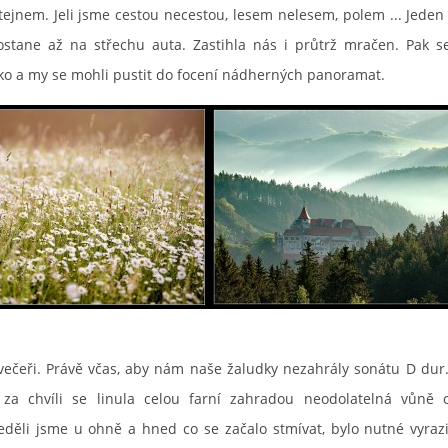
jnem. Jeli jsme cestou necestou, lesem nelesem, polem ... Jeden 
ostane až na střechu auta. Zastihla nás i průtrž mračen. Pak s
ko a my se mohli pustit do focení nádherných panoramat.
eři. Právě včas, aby nám naše žaludky nezahrály sonátu D dur.
za chvíli se linula celou farní zahradou neodolatelná vůně 
eděli jsme u ohně a hned co se začalo stmívat, bylo nutné vyrazi