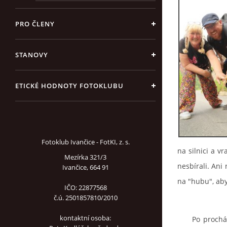
PRO ČLENY
STANOVY
ETICKÉ HODNOTY FOTOKLUBU
Fotoklub Ivančice - FotKI, z. s.
na silnici a vr
Mezírka 321/3
nesbírali. Ani
Ivančice, 664 91
na "hubu", aby
IČO: 22877568
č.ú. 2501857810/2010
kontaktní osoba:
Po procházce