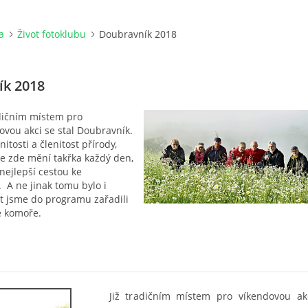
a
Život fotoklubu
Doubravník 2018
k 2018
adičním místem pro
ovou akci se stal Doubravník.
itosti a členitost přírody,
se zde mění takřka každý den,
 nejlepší cestou ke
 A ne jinak tomu bylo i
át jsme do programu zařadili
é komoře.
Již tradičním místem pro víkendovou akc