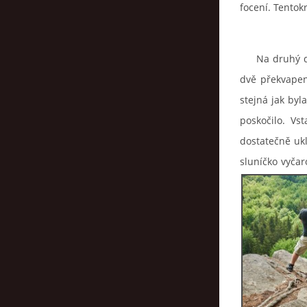
focení. Tentok
Na druhý den
dvě překvapení
stejná jak byl
poskočilo. Vs
dostatečně ukl
sluníčko vyčar