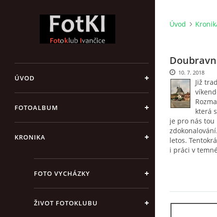
Úvod
Kronik
Doubravní
10. 7. 2018
ÚVOD
Již tr
víkend
Rozman
FOTOALBUM
která 
je pro nás tou
zdokonalování.
KRONIKA
letos. Tentokr
i práci v temn
FOTO VYCHÁZKY
ŽIVOT FOTOKLUBU