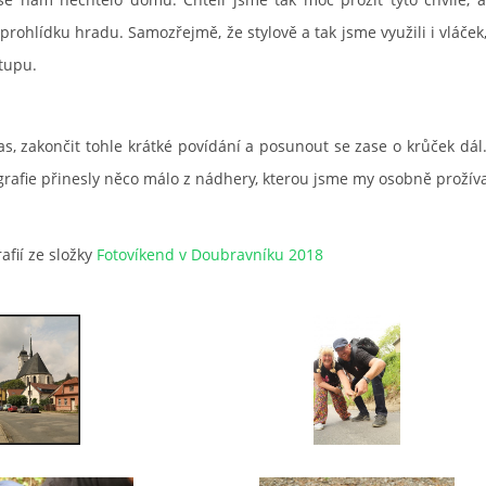
 prohlídku hradu. Samozřejmě, že stylově a tak jsme využili i vláček
stupu.
 zakončit tohle krátké povídání a posunout se zase o krůček dál.
rafie přinesly něco málo z nádhery, kterou jsme my osobně prožíva
afií ze složky
Fotovíkend v Doubravníku 2018