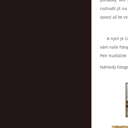
rozhodli jít na
vyvezl až ke v
A nyní je čas,
vám naše fotog
Petr Kudláček
Náhledy fotogr