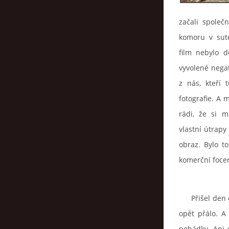
začali spole
komoru v sut
film nebylo do
vyvolené nega
z nás, kteří t
fotografie. A m
rádi, že si 
vlastní útrapy
obraz. Bylo t
komerční focen
Přišel den od
opět přálo. A
pohádky. Ani 