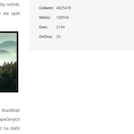
by neřekl,
Celkem:
4925478
e ale opět
Měsíc:
100556
Den:
2149
Online:
33
 Rozdělali
opečených
t na další