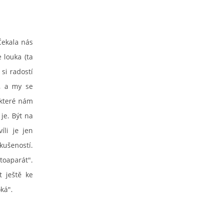
ekala nás
 louka (ta
si radostí
t, a my se
 které nám
 je. Být na
li je jen
kušeností.
oaparát".
t ještě ke
ká".