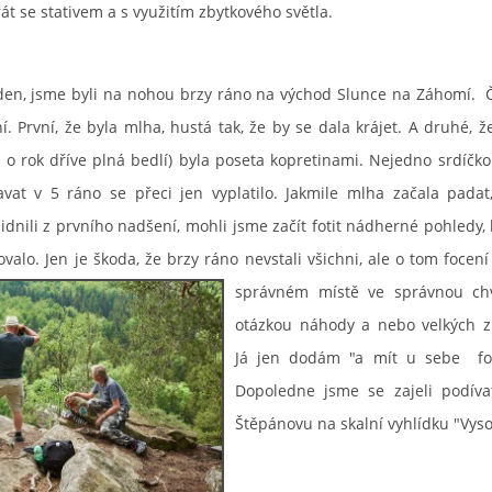
rát se stativem a s využitím zbytkového světla.
, jsme byli na nohou brzy ráno na východ Slunce na Záhomí. Č
. První, že byla mlha, hustá tak, že by se dala krájet. A druhé, že
a o rok dříve plná bedlí) byla poseta kopretinami. Nejedno srdíčko 
tavat v 5 ráno se přeci jen vyplatilo. Jakmile mlha začala pada
idnili z prvního nadšení, mohli jsme začít fotit nádherné pohledy,
ovalo. Jen je škoda, že brzy ráno
nevstali všichni, ale o tom focení
správném místě ve správnou chví
otázkou náhody a nebo velkých z
Já jen dodám "a mít u sebe fot
Dopoledne jsme se zajeli podíva
Štěpánovu na skalní vyhlídku "Vyso