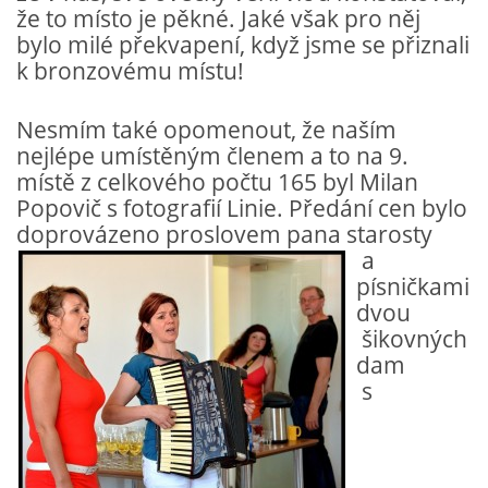
že to místo je pěkné. Jaké však pro něj
bylo milé překvapení, když jsme se přiznali
k bronzovému místu!
Nesmím také opomenout, že naším
nejlépe umístěným členem a to na
9.
místě z celkového počtu 165 byl
Milan
Popovič
s fotografií Linie. Předání cen bylo
doprovázeno proslovem pana starosty
a
písničkami
dvou
šikovných
dam
s