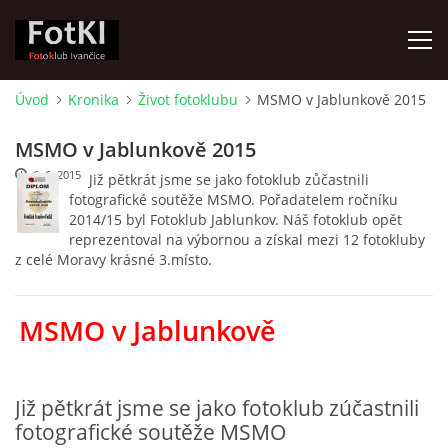
Úvod
Kronika
Život fotoklubu
MSMO v Jablunkově 2015
ÚVOD
MSMO v Jablunkově 2015
6. 6. 2015
Již pětkrát jsme se jako fotoklub zůčastnili
FOTOALBUM
fotografické soutěže MSMO. Pořadatelem ročníku
2014/15 byl Fotoklub Jablunkov. Náš fotoklub opět
reprezentoval na výbornou a získal mezi 12 fotokluby
KRONIKA
z celé Moravy krásné 3.místo.
FOTO VYCHÁZKY
MSMO v Jablunkově
ŽIVOT FOTOKLUBU
Již pětkrát jsme se jako fotoklub zúčastnili
fotografické soutěže MSMO