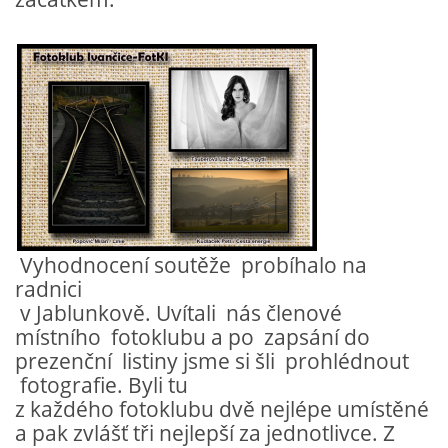
Tel.: +420_77_67_09_017
© 2026 eStránky.cz
|
WebSlice
|
Aktualizováno: 30. 7. 2026
Vyhodnocení soutěže probíhalo na
radnici
v Jablunkově. Uvítali nás členové
místního fotoklubu a po zapsání do
prezenční listiny jsme si šli prohlédnout
fotografie. Byli tu
z každého fotoklubu dvě nejlépe umístěné
a pak zvlášť tři nejlepší za jednotlivce. Z