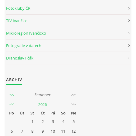
Fotokluby ČR
TIV Ivančice
Mikroregion Ivančicko
Fotografie v datech
Drahoslav Ilčák
ARCHIV
<<
červenec
>>
<<
2026
>>
Po
Út
St
Čt
Pá
So
Ne
1
2
3
4
5
6
7
8
9
10
11
12