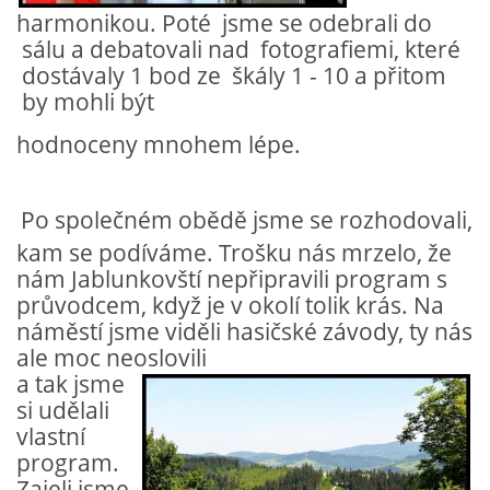
harmonikou
. Poté jsme se odebrali do
sálu
a debatovali nad fotografiemi, které
dostávaly 1 bod ze škály 1 - 10 a přitom
by mohli být
hodnoceny mnohem lépe.
Po společném obědě jsme se rozhodovali,
kam se podíváme. Trošku nás mrzelo, že
nám Jablunkovští nepřipravili program s
průvodcem, když je v okolí tolik krás. Na
náměstí jsme viděli hasičské závody, ty nás
ale moc neoslovili
a tak jsme
si udělali
vlastní
program.
Zajeli jsme