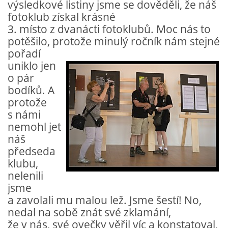
výsledkové listiny jsme se dověděli, že náš
fotoklub získal krásné
3. místo z dvanácti fotoklubů. Moc nás to
potěšilo, protože minulý ročník nám stejné
pořadí
uniklo jen
o pár
bodíků. A
protože
s námi
nemohl jet
náš
předseda
klubu,
nelenili
jsme
a zavolali mu malou lež. Jsme šestí! No,
nedal na sobě znát své zklamání,
že v nás, své ovečky věřil víc a konstatoval,