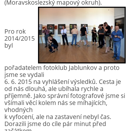
(Moravskoslezský mapový okruh).
PRO ČLENY
STANOVY
Pro rok
2014/2015
ETICKÉ HODNOTY FOTOKLUBU
byl
pořadatelem fotoklub Jablunkov a proto
Fotoklub Ivančice - FotKI, z. s.
jsme se vydali
Mezírka 321/3
6. 6. 2015 na vyhlášení výsledků. Cesta je
Ivančice, 664 91
od nás dlouhá, ale ubíhala rychle a
příjemně. Jako správní fotografové jsme si
IČO: 22877568
všímali věcí kolem nás se míhajících,
č.ú. 2501857810/2010
vhodných
kontaktní osoba:
k vyfocení, ale na zastavení nebyl čas.
Petr Kudláček, předseda
Dorazili jsme do cíle pár minut před
fotki(@)fotoklub-ivancice(.)cz
začátkem.