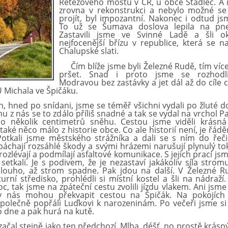
Řetězov
é
ho mostu v ČR, u obce St
á
dlec. A 
zrovna v rekonstrukci a nebylo možn
é
se
proj
í
t, byl impozantn
í
. Nakonec i odtud jsm
To už se Šumava doslova lepila na pne
Zastavili jsme ve Svinn
é
Ladě a šli ok
nejfocenějš
í
bř
í
zu v republice, kter
á
se na
Chalupsk
é
slati.
Č
í
m bl
í
že jsme byli Železné Rudě, t
í
m v
í
ce
pršet. Snad i proto jsme se rozhodli
Modravou bez zast
á
vky a jet d
á
l až do c
í
le 
U Michala ve Špič
á
ku.
, hned po sn
í
dani, jsme se t
é
měř všichni vydali po žlut
é
do
mu z n
á
s se to zd
á
lo př
í
liš snadn
é
a tak se vydal na vrchol P
lo několik centimetrů sněhu. Cestou jsme viděli kr
á
sn
á
tak
é
něco m
á
lo z historie obce. Co ale histori
í
nen
í
, je ř
á
dě
Potkali jsme městsk
é
ho str
á
žn
í
ka a dali se s ním do řeči
p
á
chaj
í
rozs
á
hl
é
škody a svými hr
á
zemi narušuj
í
plynul
ý
tok
rozlévají
a podm
í
laj
í
asfaltov
é
komunikace. S jejich prac
í
jsm
 setkali. Je s podivem, že je nezastav
í
jak
á
koliv s
í
la stromu
louho, až strom spadne. Pak jdou na dalš
í
. V Železn
é
Ru
lturn
í
středisko, prohl
é
dli si m
í
stn
í
kostel a šli na n
á
draž
í
oc, tak jsme na zp
á
tečn
í
cestu zvolili j
í
zdu vlakem. Ani jsme 
y n
á
s mohou překvapit cestou na Špič
á
k. Na pokojích
společně popřáli Luďkovi k narozeninám. Po večeři jsme si
o dne a pak hurá na kutě.
čal stejně jako ten předchozí. Mlha, déšť,
no prostě krásn