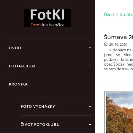
Úvod
Kronik
Šumava 2
20. 10. 2020
ÚVOD
V dobá
ch ne
jsme se hled
podzimu kr
á
sn
obec Špič
á
k, ne
FOTOALBUM
se tam dostali, č
KRONIKA
FOTO VYCHÁZKY
ŽIVOT FOTOKLUBU