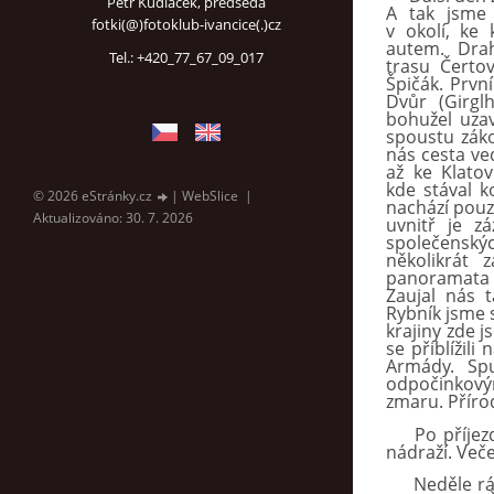
Petr Kudláček, předseda
A tak jsme 
fotki(@)fotoklub-ivancice(.)cz
v okolí, ke 
autem. Drah
Tel.: +420_77_67_09_017
trasu Čertov
Špičák. První
Dvůr (Girglh
bohužel uzav
spoustu zákou
nás cesta ve
až ke Klato
kde stával k
© 2026 eStránky.cz
|
WebSlice
|
nachází pouz
Aktualizováno: 30. 7. 2026
uvnitř je z
společenský
několikrát z
panoramata 
Zaujal nás t
Rybník jsme s
krajiny zde 
se přiblížili
Armády. Spu
odpočinkový
zmaru. Příro
Po příjezdu s
nádraží. Več
Neděle ráno.