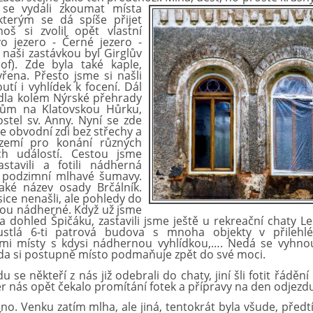
se vydali zkoumat místa
kterým se dá spíše přijet
oš si zvolil opět vlastní
o jezero - Černé jezero -
 naši zastávkou byl Girglův
of). Zde byla také kaple,
řena. Přesto jsme si našli
tí i vyhlídek k focení. Dál
dla kolem Nýrské přehrady
vům na Klatovskou Hůrku,
ostel sv. Anny. Nyní se zde
e obvodní zdi bez střechy a
ázemí pro konání různých
ch událostí. Cestou jsme
astavili a fotili nádherná
podzimní mlhavé šumavy.
aké název osady Brčálník.
ice nenašli, ale pohledy do
jsou nádherné. Když už jsme
 na dohled Špičáku, zastavili jsme ještě u rekreační chaty L
stlá 6-ti patrová budova s mnoha objekty v přilehlé
mi místy s kdysi nádhernou vyhlídkou,…. Nedá se vyhnou
da si postupně místo podmaňuje zpět do své moci.
e někteří z nás již odebrali do chaty, jiní šli fotit řádění
er nás opět čekalo promítání fotek a přípravy na den odjezd
 Venku zatím mlha, ale jiná, tentokrát byla všude, před