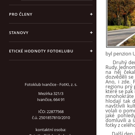
PRO ČLENY
STANOVY
ETICKÉ HODNOTY FOTOKLUBU
byl penzion 
Druh
ý
den
Rudy. Jedno
na něj čeka
dozvěděli se 
Ano, i zde. 
Fotoklub Ivančice - FotKI, z. s.
regionu pr
ý
kter
é
se pak 
Mezírka 321/3
mnohokr
á
te
Ivančice, 664 91
hlodaj
í
tak d
navšt
í
vili ku
volali o pom
IČO: 22877568
jak
é
pohled
č.ú. 2501857810/2010
domluvili a 
fotky z celéh
kontaktní osoba:
Další den za