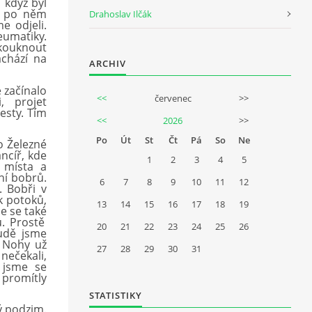
i když byl
 po něm
Drahoslav Ilčák
e odjeli.
umatiky.
ouknout
ch
á
z
í
na
ARCHIV
 zač
í
nalo
<<
červenec
>>
, projet
cesty. T
í
m
<<
2026
>>
Po
Út
St
Čt
Pá
So
Ne
 Železn
é
anc
í
ř, kde
1
2
3
4
5
m
í
sta a
n
í
bobrů.
6
7
8
9
10
11
12
. Bobři v
 potoků,
13
14
15
16
17
18
19
e se tak
é
. Prostě
20
21
22
23
24
25
26
dě jsme
. Nohy už
27
28
29
30
31
nečekali,
 jsme se
 promítly
STATISTIKY
ý podzim.