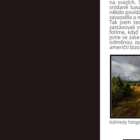
na svazích. 
snídaně luxu
někdo povídá,
zavazadla a 
Tak jsem te
zastavovali 
fotíme, když
jsme se zase
odměnou za 
američtí biz
Náhledy fotogr