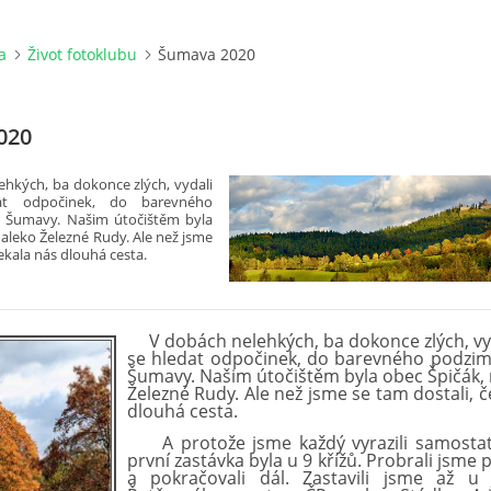
a
Život fotoklubu
Šumava 2020
020
lehk
ý
ch, ba dokonce zl
ý
ch, vydali
at odpočinek, do barevn
é
ho
é Šumavy
. Našim
ú
točištěm byla
daleko Železn
é
Rudy. Ale než jsme
ekala n
á
s dlouh
á
cesta.
V dobá
ch nelehk
ý
ch, ba dokonce zl
ý
ch, v
se hledat odpočinek, do barevn
é
ho podzim
Šumavy
. Našim útočištěm byla obec Špič
á
k,
Železn
é
Rudy. Ale než jsme se tam dostali, č
dlouh
á
cesta.
A protože jsme každ
ý
vyrazili samosta
prvn
í
zast
á
vka byla u 9 kř
í
žů. Probrali jsme p
a pokračovali d
á
l. Zastavili jsme až u 