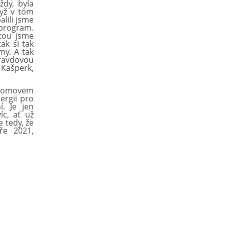
ždy, byla
dyž v tom
alili jsme
 program.
stou jsme
ak si tak
my. A tak
pravdovou
 Kašperk,
domovem
rgii pro
í. Je jen
íc, ať už
 tedy, že
aře 2021,