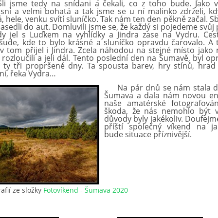
Šli jsme tedy na snídani a čekali, co z toho bude. Jako v
sní a velmi bohatá a tak jsme se u ní malinko zdrželi, k
 hele, venku svítí sluníčko. Tak nám ten den pěkně začal. Sb
nasedli do aut. Domluvili jsme se, že každý si pojedeme svůj
dy jel s Luďkem na vyhlídky a Jindra zase na Vydru. Ce
všude, kde to bylo krásné a sluníčko opravdu čarovalo. A t
 v tom přijel i Jindra. Zcela náhodou na stejné místo jako 
 rozloučili a jeli dál. Tento poslední den na Šumavě, byl o
ty tři propršené dny. Ta spousta barev, hry stínů, hrad
oni, řeka Vydra…
Na pár dnů se nám stala 
Šumava a dala nám novou ene
naše amatérské fotografován
škoda, že nás nemohlo být v
důvody byly jakékoliv. Doufejme
příští společný víkend na j
bude situace příznivější.
afií ze složky
Fotovíkend - Šumava 2020