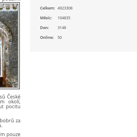
Celkem:
4923308
Měsíc:
104835
Den:
3148
Online:
50
esů České
m okolí,
t pocitu
 bobrů za
u.
tím pouze