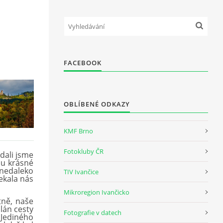
FACEBOOK
OBLÍBENÉ ODKAZY
KMF Brno
Fotokluby ČR
ydali jsme
u kr
á
sn
é
 nedaleko
TIV Ivančice
ekala n
á
s
Mikroregion Ivančicko
tně, naše
l
á
n cesty
Fotografie v datech
Jedin
é
ho