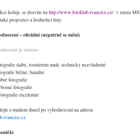
kce kolují, se dozvíte na
http://www.fotoklub-ivancice.cz/
v menu MSM
také propozice a hodnotící listy.
odnocení – oficiální (nepatrně se mění)
odnocení je zrušeno
tografie slabé, rozměrem malé, technicky nezvládnuté
tografie běžné, banální
bré fotografie
borné fotografie
otografie excelentní
lejte e-mailem ihned po vyhodnocení na adresu
-ivancice.cz
outěže