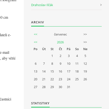
Drahoslav Ilčák
x30 cm
ARCHIV
ateli e-
<<
červenec
>>
<<
2026
>>
Po
Út
St
Čt
Pá
So
Ne
e-mail
1
2
3
4
5
 aby větší
6
7
8
9
10
11
12
13
14
15
16
17
18
19
20
21
22
23
24
25
26
27
28
29
30
31
častníci
STATISTIKY