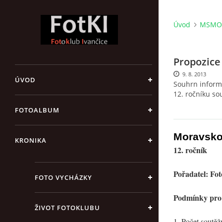
Úvod
MSMO 
Propozic
9. 8. 2013
ÚVOD
Souhrn informa
12. ročníku s
FOTOALBUM
Moravsko
KRONIKA
12. ročník
Pořadatel: Fot
FOTO VYCHÁZKY
Podmínky pro k
ŽIVOT FOTOKLUBU
1. Počet soutěž