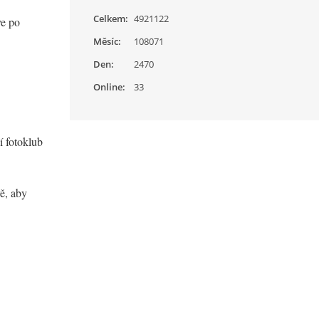
Celkem:
4921122
ve po
Měsíc:
108071
Den:
2470
Online:
33
í fotoklub
vě, aby