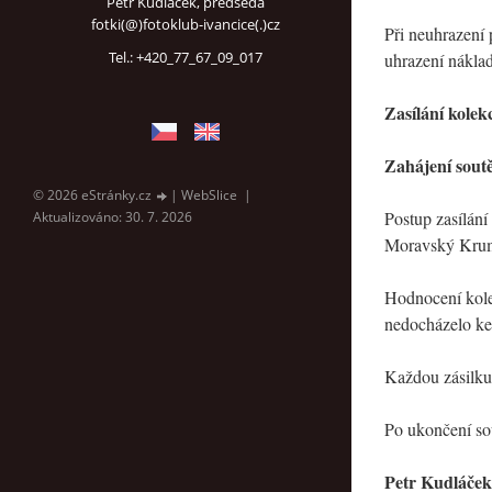
Petr Kudláček, předseda
fotki(@)fotoklub-ivancice(.)cz
Při neuhrazení
Tel.: +420_77_67_09_017
uhrazení nákla
Zasílání kolek
Zahájení soutě
© 2026 eStránky.cz
|
WebSlice
|
Postup zasílání
Aktualizováno: 30. 7. 2026
Moravský Kruml
Hodnocení kolek
nedocházelo ke
Každou zásilku 
Po ukončení so
Petr Kudláček,