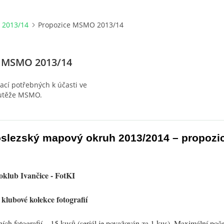
2013/14
Propozice MSMO 2013/14
e MSMO 2013/14
cí potřebných k účasti ve
outěže MSMO.
slezský mapový okruh 2013/2014 – propozi
oklub Ivančice - FotKI
lubové kolekce fotografií
ních fotografií – 15 kusů (seriál je považován za 1 kus). Maximální počet