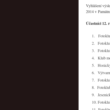
Vyhlášení výsle
2014 v Památní
Účastníci 12.
1.
Fotokl
2.
Fotoklu
3.
Fotokl
4.
Klub mo
5.
Horácký
6.
Výtvarn
7.
Fotokl
8.
Fotokl
9.
Jesenic
10.
Fotoklu
11.
Fotokl