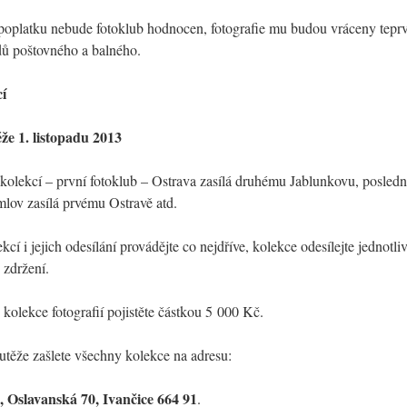
 poplatku nebude fotoklub hodnocen, fotografie mu budou vráceny tepr
dů poštovného a balného.
cí
že 1. listopadu 2013
 kolekcí – první fotoklub – Ostrava zasílá druhému Jablunkovu, posledn
ov zasílá prvému Ostravě atd.
cí i jejich odesílání provádějte co nejdříve, kolekce odesílejte jednotli
 zdržení.
kolekce fotografií pojistěte částkou 5 000 Kč.
utěže zašlete všechny kolekce na adresu:
 Oslavanská 70, Ivančice 664 91
.