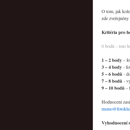
O tom, jak kole
zde zveřejněny 
Kritéria pro h
0 bodů – toto h
1 – 2 body
– fo
3 – 4 body
- fo
5 – 6 bodů
- do
7 – 8 bodů
- vý
9 – 10 bodů
– f
Hodnocení zasí
msmo@fotoklub
Vyhodnocení s