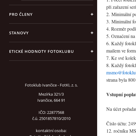
při zařazení se
2. Minimální po
PRO ČLENY
3. Minimální fo
4. Rozměr podl
STANOVY
5. Označení na 
6. Každý fotokl
mailem ve form
ETICKÉ HODNOTY FOTOKLUBU
7. Ke své kolek
8. Každý fotokl
msmo@fotoklub
strana byla 800
Fotoklub Ivančice - FotKI, z. s.
Vstupní popla
Mezírka 321/3
Ivančice, 664 91
Na účet pořada
IČO: 22877568
č.ú. 2501857810/2010
Číslo účtu:
249
12. ročníku MS
kontaktní osoba: