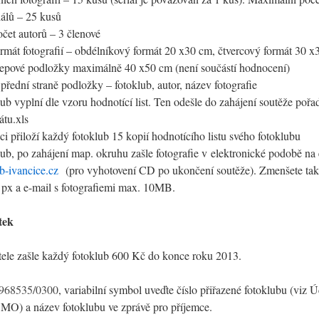
riálů – 25 kusů
čet autorů – 3 členové
rmát fotografií – obdélníkový formát 20 x30 cm, čtvercový formát 30 
epové podložky maximálně 40 x50 cm (není součástí hodnocení)
přední straně podložky – fotoklub, autor, název fotografie
ub vyplní dle vzoru hodnotící list. Ten odešle do zahájení soutěže pořad
átu.xls
ci přiloží každý fotoklub 15 kopií hodnotícího listu svého fotoklubu
ub, po zahájení map. okruhu zašle fotografie v elektronické podobě na 
-ivancice.cz
(pro vyhotovení CD po ukončení soutěže). Zmenšete tak,
 px a e-mail s fotografiemi max. 10MB.
tek
tele zašle každý fotoklub 600 Kč do konce roku 2013.
968535/0300
, variabilní symbol uveďte číslo přiřazené fotoklubu (viz Ú
MO) a název fotoklubu ve zprávě pro příjemce.