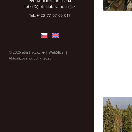
Petr Kudláček, předseda
fotki(@)fotoklub-ivancice(.)cz
Tel.: +420_77_67_09_017
© 2026 eStránky.cz
|
WebSlice
|
Aktualizováno: 30. 7. 2026