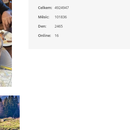
Celkem:
4924947
Měsíc:
101836
Den:
2465
Online:
16