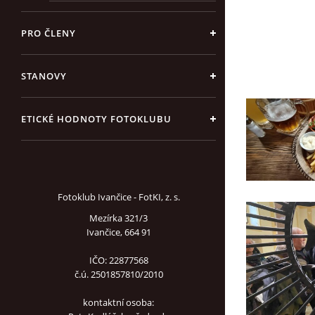
PRO ČLENY
STANOVY
ETICKÉ HODNOTY FOTOKLUBU
Fotoklub Ivančice - FotKI, z. s.
Mezírka 321/3
Ivančice, 664 91
IČO: 22877568
č.ú. 2501857810/2010
kontaktní osoba: