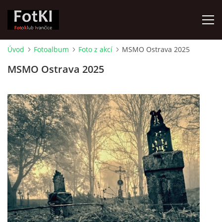
Úvod
Fotoalbum
Foto z akcí
MSMO Ostrava 2025
ÚVOD
MSMO Ostrava 2025
FOTOALBUM
KRONIKA
FOTO VYCHÁZKY
ŽIVOT FOTOKLUBU