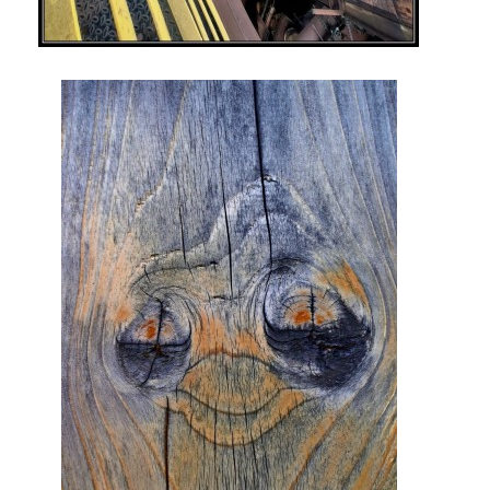
Tel.: +420_77_67_09_017
© 2026 eStránky.cz
|
WebSlice
|
Aktualizováno: 30. 7. 2026