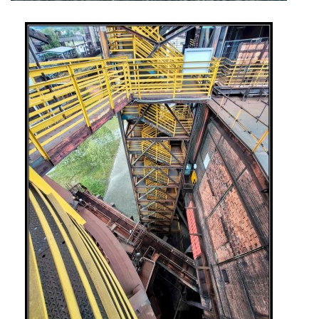
PRO ČLENY
STANOVY
ETICKÉ HODNOTY FOTOKLUBU
Fotoklub Ivančice - FotKI, z. s.
Mezírka 321/3
Ivančice, 664 91
IČO: 22877568
č.ú. 2501857810/2010
kontaktní osoba:
Petr Kudláček, předseda
fotki(@)fotoklub-ivancice(.)cz