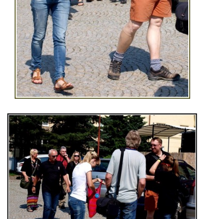
PRO ČLENY
STANOVY
ETICKÉ HODNOTY FOTOKLUBU
Fotoklub Ivančice - FotKI, z. s.
Mezírka 321/3
Ivančice, 664 91
IČO: 22877568
č.ú. 2501857810/2010
kontaktní osoba:
Petr Kudláček, předseda
fotki(@)fotoklub-ivancice(.)cz