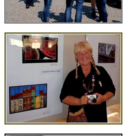
Tel.: +420_77_67_09_017
© 2026 eStránky.cz
|
WebSlice
|
Aktualizováno: 30. 7. 2026