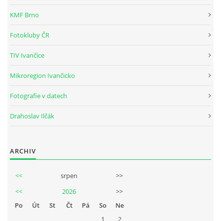
KMF Brno
Fotokluby ČR
TIV Ivančice
Mikroregion Ivančicko
Fotografie v datech
Drahoslav Ilčák
ARCHIV
<<
srpen
>>
<<
2026
>>
Po
Út
St
Čt
Pá
So
Ne
1
2