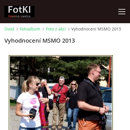
Úvod
Fotoalbum
Foto z akcí
Vyhodnocení MSMO 2013
ÚVOD
Vyhodnocení MSMO 2013
FOTOALBUM
KRONIKA
FOTO VYCHÁZKY
ŽIVOT FOTOKLUBU