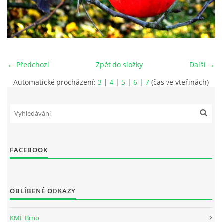
PRO ČLENY
STANOVY
ETICKÉ HODNOTY FOTOKLUBU
← Předchozí
Zpět do složky
Další →
Automatické procházení:
3
|
4
|
5
|
6
|
7
(čas ve vteřinách)
Fotoklub Ivančice - FotKI, z. s.
Mezírka 321/3
Ivančice, 664 91
FACEBOOK
IČO: 22877568
č.ú. 2501857810/2010
OBLÍBENÉ ODKAZY
kontaktní osoba:
Petr Kudláček, předseda
fotki(@)fotoklub-ivancice(.)cz
KMF Brno