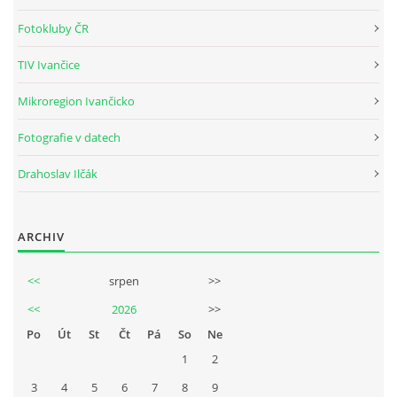
Tel.: +420_77_67_09_017
Fotokluby ČR
TIV Ivančice
© 2026 eStránky.cz
|
WebSlice
|
Aktualizováno: 30. 7. 2026
Mikroregion Ivančicko
Fotografie v datech
Drahoslav Ilčák
ARCHIV
<<
srpen
>>
<<
2026
>>
Po
Út
St
Čt
Pá
So
Ne
1
2
3
4
5
6
7
8
9