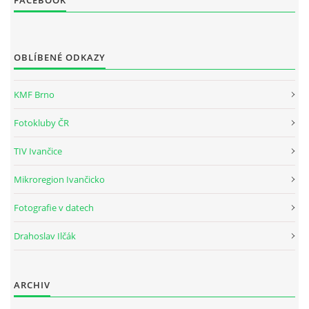
FACEBOOK
Tel.: +420_77_67_09_017
© 2026 eStránky.cz
|
WebSlice
|
Aktualizováno: 30. 7. 2026
OBLÍBENÉ ODKAZY
KMF Brno
Fotokluby ČR
TIV Ivančice
Mikroregion Ivančicko
Fotografie v datech
Drahoslav Ilčák
ARCHIV