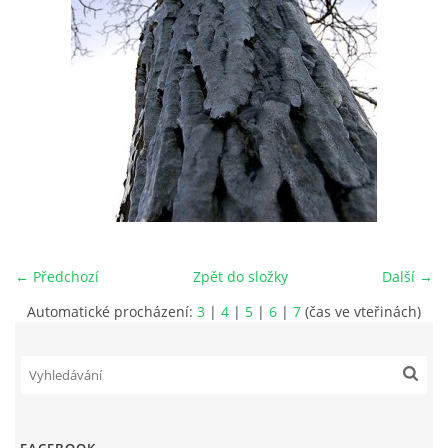
PRO ČLENY
STANOVY
ETICKÉ HODNOTY FOTOKLUBU
Fotoklub Ivančice - FotKI, z. s.
Mezírka 321/3
← Předchozí
Zpět do složky
Další →
Ivančice, 664 91
Automatické procházení:
3
|
4
|
5
|
6
|
7
(čas ve vteřinách)
IČO: 22877568
č.ú. 2501857810/2010
kontaktní osoba:
Petr Kudláček, předseda
fotki(@)fotoklub-ivancice(.)cz