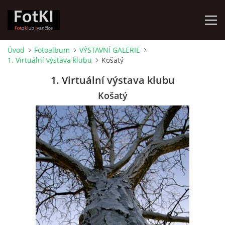
Úvod
Fotoalbum
VÝSTAVNÍ GALERIE
1. Virtuální výstava klubu
Košatý
ÚVOD
1. Virtuální výstava klubu
FOTOALBUM
Košatý
KRONIKA
FOTO VYCHÁZKY
ŽIVOT FOTOKLUBU