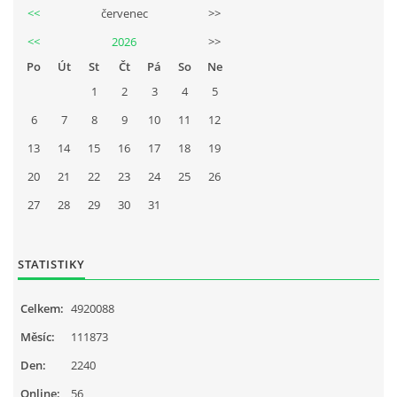
<<
červenec
>>
<<
2026
>>
Po
Út
St
Čt
Pá
So
Ne
1
2
3
4
5
6
7
8
9
10
11
12
13
14
15
16
17
18
19
20
21
22
23
24
25
26
27
28
29
30
31
STATISTIKY
Celkem:
4920088
Měsíc:
111873
Den:
2240
Online:
56