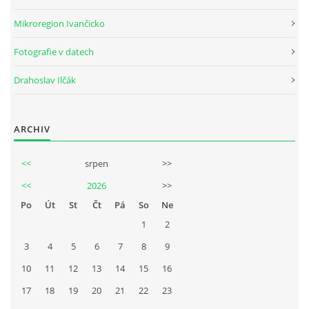
Tel.: +420_77_67_09_017
Mikroregion Ivančicko
Fotografie v datech
© 2026 eStránky.cz
|
WebSlice
|
Aktualizováno: 30. 7. 2026
Drahoslav Ilčák
ARCHIV
<<
srpen
>>
<<
2026
>>
Po
Út
St
Čt
Pá
So
Ne
1
2
3
4
5
6
7
8
9
10
11
12
13
14
15
16
17
18
19
20
21
22
23