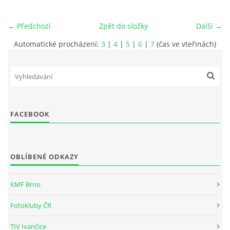
PRO ČLENY
← Předchozí
Zpět do složky
Další →
STANOVY
Automatické procházení:
3
|
4
|
5
|
6
|
7
(čas ve vteřinách)
ETICKÉ HODNOTY FOTOKLUBU
FACEBOOK
Fotoklub Ivančice - FotKI, z. s.
Mezírka 321/3
Ivančice, 664 91
OBLÍBENÉ ODKAZY
IČO: 22877568
č.ú. 2501857810/2010
KMF Brno
kontaktní osoba:
Fotokluby ČR
Petr Kudláček, předseda
fotki(@)fotoklub-ivancice(.)cz
TIV Ivančice