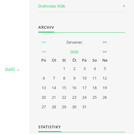
Drahoslav Ilčák
ARCHIV
<<
červenec
>>
<<
2026
>>
Po
Út
St
Čt
Pá
So
Ne
1
2
3
4
5
Další →
6
7
8
9
10
11
12
13
14
15
16
17
18
19
20
21
22
23
24
25
26
27
28
29
30
31
STATISTIKY