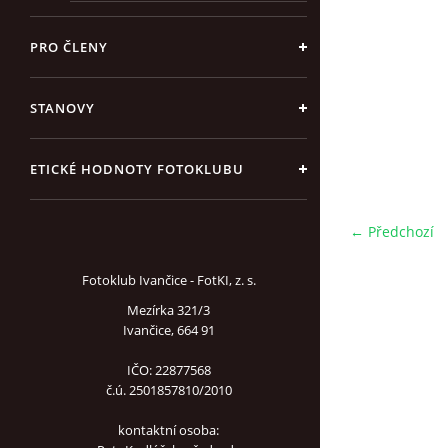
PRO ČLENY
STANOVY
ETICKÉ HODNOTY FOTOKLUBU
← Předchozí
Fotoklub Ivančice - FotKI, z. s.
Mezírka 321/3
Ivančice, 664 91
IČO: 22877568
č.ú. 2501857810/2010
kontaktní osoba: