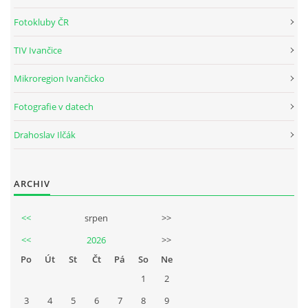
Tel.: +420_77_67_09_017
Fotokluby ČR
TIV Ivančice
© 2026 eStránky.cz
|
WebSlice
|
Aktualizováno: 30. 7. 2026
Mikroregion Ivančicko
Fotografie v datech
Drahoslav Ilčák
ARCHIV
<<
srpen
>>
<<
2026
>>
Po
Út
St
Čt
Pá
So
Ne
1
2
3
4
5
6
7
8
9