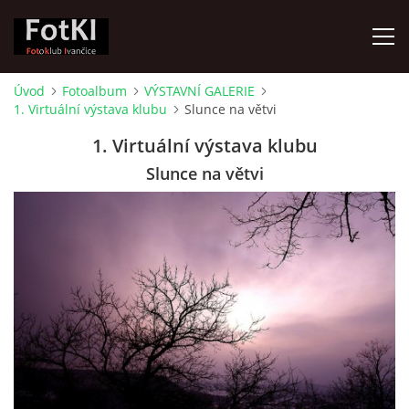
Úvod
Fotoalbum
VÝSTAVNÍ GALERIE
1. Virtuální výstava klubu
Slunce na větvi
ÚVOD
1. Virtuální výstava klubu
FOTOALBUM
Slunce na větvi
KRONIKA
FOTO VYCHÁZKY
ŽIVOT FOTOKLUBU