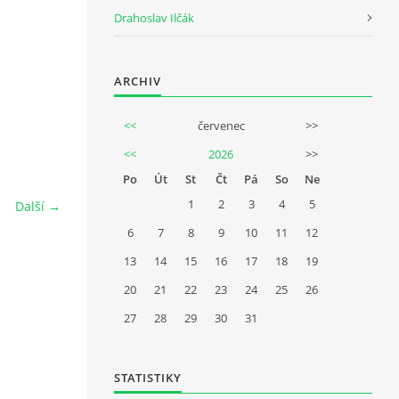
Drahoslav Ilčák
ARCHIV
<<
červenec
>>
<<
2026
>>
Po
Út
St
Čt
Pá
So
Ne
1
2
3
4
5
Další →
6
7
8
9
10
11
12
13
14
15
16
17
18
19
20
21
22
23
24
25
26
27
28
29
30
31
STATISTIKY