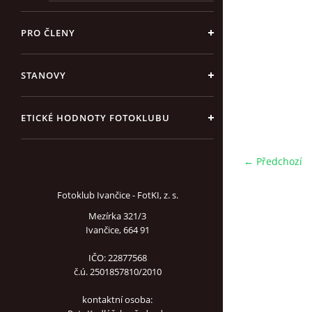
PRO ČLENY
STANOVY
ETICKÉ HODNOTY FOTOKLUBU
← Předchozí
Fotoklub Ivančice - FotKI, z. s.
Mezírka 321/3
Ivančice, 664 91
IČO: 22877568
č.ú. 2501857810/2010
kontaktní osoba: