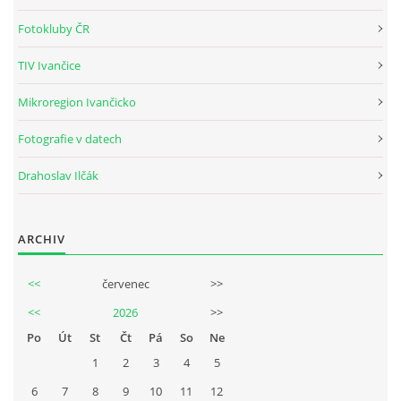
Tel.: +420_77_67_09_017
Fotokluby ČR
TIV Ivančice
© 2026 eStránky.cz
|
WebSlice
|
Aktualizováno: 30. 7. 2026
Mikroregion Ivančicko
Fotografie v datech
Drahoslav Ilčák
ARCHIV
<<
červenec
>>
<<
2026
>>
Po
Út
St
Čt
Pá
So
Ne
1
2
3
4
5
6
7
8
9
10
11
12