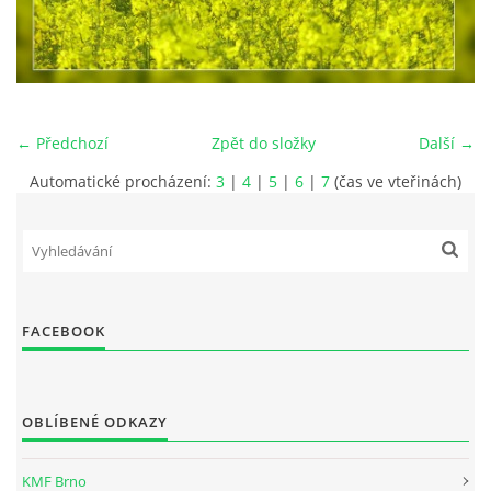
PRO ČLENY
STANOVY
ETICKÉ HODNOTY FOTOKLUBU
← Předchozí
Zpět do složky
Další →
Automatické procházení:
3
|
4
|
5
|
6
|
7
(čas ve vteřinách)
Fotoklub Ivančice - FotKI, z. s.
Mezírka 321/3
Ivančice, 664 91
FACEBOOK
IČO: 22877568
č.ú. 2501857810/2010
OBLÍBENÉ ODKAZY
kontaktní osoba:
Petr Kudláček, předseda
fotki(@)fotoklub-ivancice(.)cz
KMF Brno