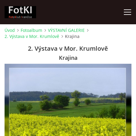
Úvod
Fotoalbum
VÝSTAVNÍ GALERIE
2. Výstava v Mor. Krumlově
Krajina
ÚVOD
2. Výstava v Mor. Krumlově
FOTOALBUM
Krajina
KRONIKA
FOTO VYCHÁZKY
ŽIVOT FOTOKLUBU