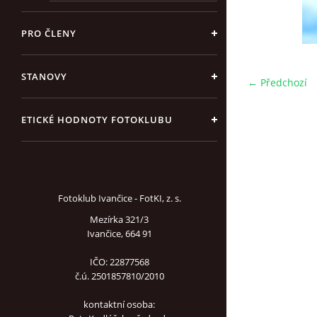
PRO ČLENY
STANOVY
← Předchozí
ETICKÉ HODNOTY FOTOKLUBU
Fotoklub Ivančice - FotKI, z. s.
Mezírka 321/3
Ivančice, 664 91
IČO: 22877568
č.ú. 2501857810/2010
kontaktní osoba: