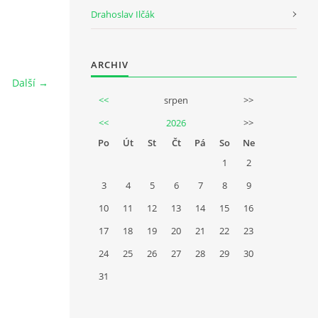
Drahoslav Ilčák
ARCHIV
Další →
<<
srpen
>>
<<
2026
>>
Po
Út
St
Čt
Pá
So
Ne
1
2
3
4
5
6
7
8
9
10
11
12
13
14
15
16
17
18
19
20
21
22
23
24
25
26
27
28
29
30
31