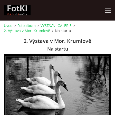
Úvod
Fotoalbum
VÝSTAVNÍ GALERIE
2. Výstava v Mor. Krumlově
Na startu
ÚVOD
2. Výstava v Mor. Krumlově
FOTOALBUM
Na startu
KRONIKA
FOTO VYCHÁZKY
ŽIVOT FOTOKLUBU