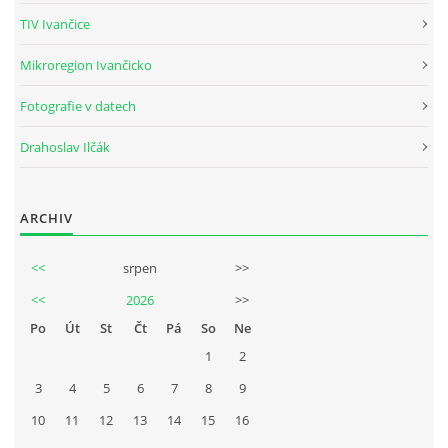
Tel.: +420_77_67_09_017
TIV Ivančice
Mikroregion Ivančicko
© 2026 eStránky.cz
|
WebSlice
|
Aktualizováno: 30. 7. 2026
Fotografie v datech
Drahoslav Ilčák
ARCHIV
<<
srpen
>>
<<
2026
>>
Po
Út
St
Čt
Pá
So
Ne
1
2
3
4
5
6
7
8
9
10
11
12
13
14
15
16