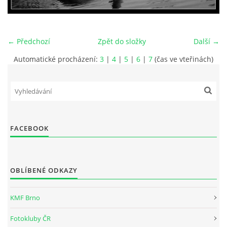
PRO ČLENY
STANOVY
← Předchozí
Zpět do složky
Další →
Automatické procházení:
3
|
4
|
5
|
6
|
7
(čas ve vteřinách)
ETICKÉ HODNOTY FOTOKLUBU
Fotoklub Ivančice - FotKI, z. s.
FACEBOOK
Mezírka 321/3
Ivančice, 664 91
IČO: 22877568
OBLÍBENÉ ODKAZY
č.ú. 2501857810/2010
kontaktní osoba:
KMF Brno
Petr Kudláček, předseda
fotki(@)fotoklub-ivancice(.)cz
Fotokluby ČR