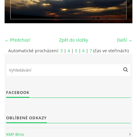
PRO ČLENY
STANOVY
ETICKÉ HODNOTY FOTOKLUBU
← Předchozí
Zpět do složky
Další →
Automatické procházení:
3
|
4
|
5
|
6
|
7
(čas ve vteřinách)
Fotoklub Ivančice - FotKI, z. s.
Mezírka 321/3
Ivančice, 664 91
FACEBOOK
IČO: 22877568
č.ú. 2501857810/2010
OBLÍBENÉ ODKAZY
kontaktní osoba:
Petr Kudláček, předseda
fotki(@)fotoklub-ivancice(.)cz
KMF Brno