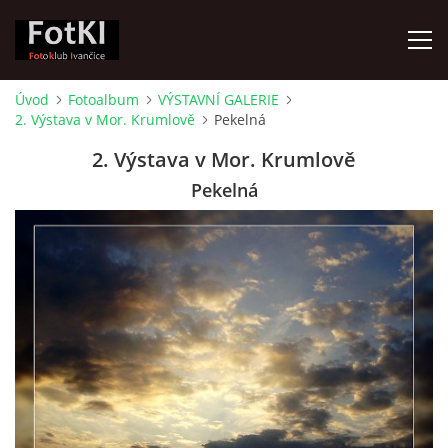
Úvod
Fotoalbum
VÝSTAVNÍ GALERIE
2. Výstava v Mor. Krumlově
Pekelná
ÚVOD
2. Výstava v Mor. Krumlově
FOTOALBUM
Pekelná
KRONIKA
FOTO VYCHÁZKY
ŽIVOT FOTOKLUBU