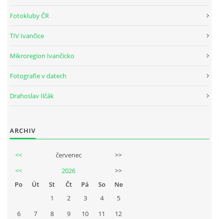
Tel.: +420_77_67_09_017
Fotokluby ČR
TIV Ivančice
© 2026 eStránky.cz
|
WebSlice
|
Aktualizováno: 30. 7. 2026
Mikroregion Ivančicko
Fotografie v datech
Drahoslav Ilčák
ARCHIV
<<
červenec
>>
<<
2026
>>
Po
Út
St
Čt
Pá
So
Ne
1
2
3
4
5
6
7
8
9
10
11
12