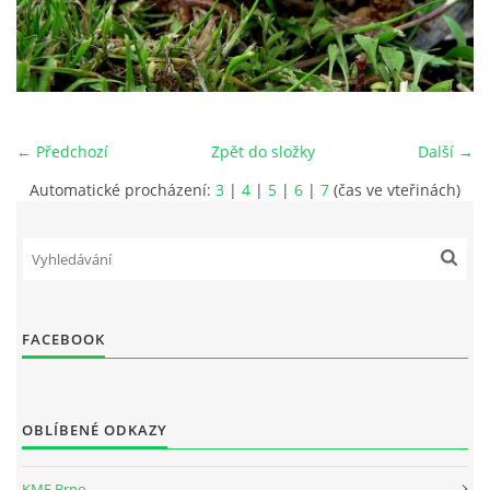
PRO ČLENY
STANOVY
ETICKÉ HODNOTY FOTOKLUBU
← Předchozí
Zpět do složky
Další →
Automatické procházení:
3
|
4
|
5
|
6
|
7
(čas ve vteřinách)
Fotoklub Ivančice - FotKI, z. s.
Mezírka 321/3
Ivančice, 664 91
FACEBOOK
IČO: 22877568
č.ú. 2501857810/2010
kontaktní osoba:
OBLÍBENÉ ODKAZY
Petr Kudláček, předseda
fotki(@)fotoklub-ivancice(.)cz
KMF Brno