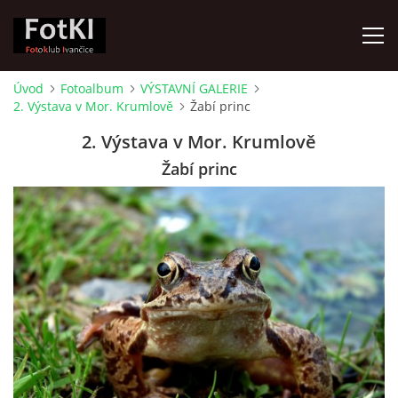
Úvod
Fotoalbum
VÝSTAVNÍ GALERIE
2. Výstava v Mor. Krumlově
Žabí princ
ÚVOD
2. Výstava v Mor. Krumlově
FOTOALBUM
Žabí princ
KRONIKA
FOTO VYCHÁZKY
ŽIVOT FOTOKLUBU