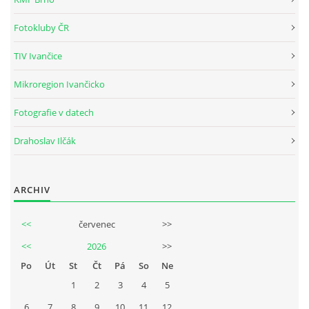
Tel.: +420_77_67_09_017
Fotokluby ČR
TIV Ivančice
© 2026 eStránky.cz
|
WebSlice
|
Aktualizováno: 30. 7. 2026
Mikroregion Ivančicko
Fotografie v datech
Drahoslav Ilčák
ARCHIV
<<
červenec
>>
<<
2026
>>
Po
Út
St
Čt
Pá
So
Ne
1
2
3
4
5
6
7
8
9
10
11
12