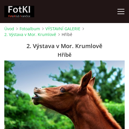
Úvod
Fotoalbum
VÝSTAVNÍ GALERIE
2. Výstava v Mor. Krumlově
Hříbě
ÚVOD
2. Výstava v Mor. Krumlově
FOTOALBUM
Hříbě
KRONIKA
FOTO VYCHÁZKY
ŽIVOT FOTOKLUBU