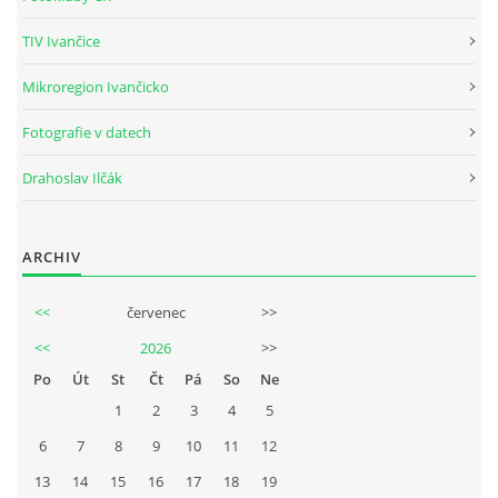
Tel.: +420_77_67_09_017
TIV Ivančice
Mikroregion Ivančicko
© 2026 eStránky.cz
|
WebSlice
|
Aktualizováno: 30. 7. 2026
Fotografie v datech
Drahoslav Ilčák
ARCHIV
<<
červenec
>>
<<
2026
>>
Po
Út
St
Čt
Pá
So
Ne
1
2
3
4
5
6
7
8
9
10
11
12
13
14
15
16
17
18
19