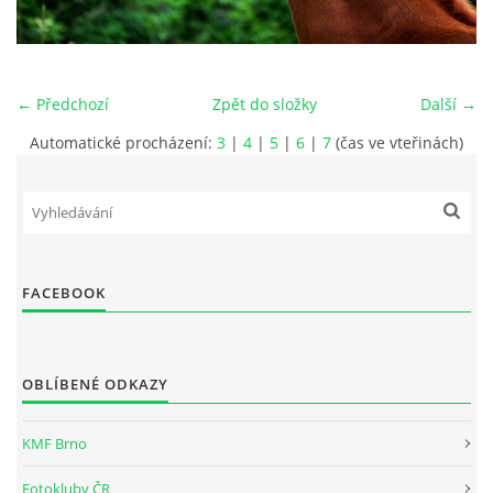
PRO ČLENY
STANOVY
← Předchozí
Zpět do složky
Další →
ETICKÉ HODNOTY FOTOKLUBU
Automatické procházení:
3
|
4
|
5
|
6
|
7
(čas ve vteřinách)
Fotoklub Ivančice - FotKI, z. s.
FACEBOOK
Mezírka 321/3
Ivančice, 664 91
IČO: 22877568
OBLÍBENÉ ODKAZY
č.ú. 2501857810/2010
kontaktní osoba:
KMF Brno
Petr Kudláček, předseda
fotki(@)fotoklub-ivancice(.)cz
Fotokluby ČR