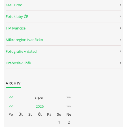
Tel.: +420_77_67_09_017
KMF Brno
Fotokluby ČR
© 2026 eStránky.cz
|
WebSlice
|
Aktualizováno: 30. 7. 2026
TIV Ivančice
Mikroregion Ivančicko
Fotografie v datech
Drahoslav Ilčák
ARCHIV
<<
srpen
>>
<<
2026
>>
Po
Út
St
Čt
Pá
So
Ne
1
2