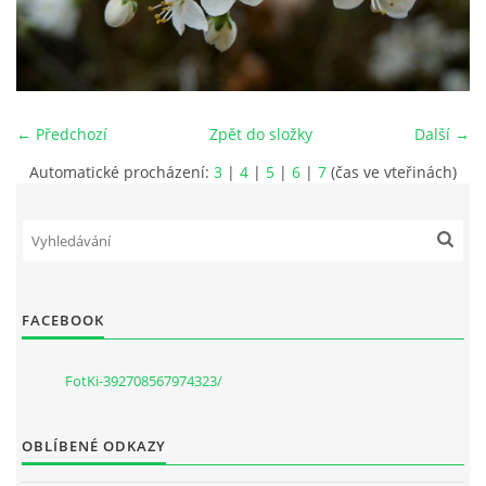
PRO ČLENY
STANOVY
← Předchozí
Zpět do složky
Další →
ETICKÉ HODNOTY FOTOKLUBU
Automatické procházení:
3
|
4
|
5
|
6
|
7
(čas ve vteřinách)
Fotoklub Ivančice - FotKI, z. s.
Mezírka 321/3
Ivančice, 664 91
FACEBOOK
IČO: 22877568
č.ú. 2501857810/2010
FotKi-392708567974323/
kontaktní osoba:
Petr Kudláček, předseda
OBLÍBENÉ ODKAZY
fotki(@)fotoklub-ivancice(.)cz