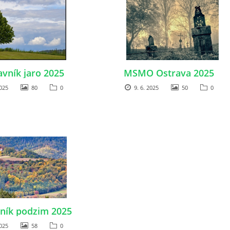
vník jaro 2025
MSMO Ostrava 2025
025
80
0
9. 6. 2025
50
0
ník podzim 2025
025
58
0