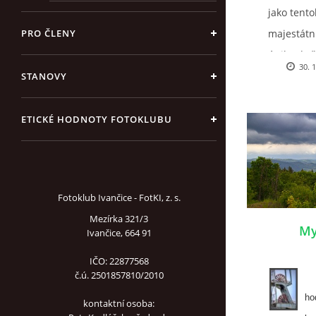
jako tento
PRO ČLENY
majestátní
únik od vš
30. 
pořádnou
STANOVY
romantiky
stala pův
ETICKÉ HODNOTY FOTOKLUBU
Karlova S
Fotoklub Ivančice - FotKI, z. s.
Mezírka 321/3
My 
Ivančice, 664 91
IČO: 22877568
č.ú. 2501857810/2010
Ř
ho
kontaktní osoba: