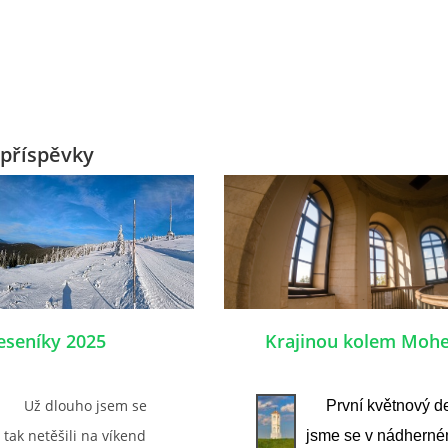
příspěvky
eseníky 2025
Krajinou kolem Mohe
Už dlouho jsem se
První květnový d
tak netěšili na víkend
jsme se v nádhern