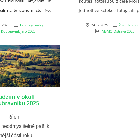
soutěží fotoklubů z celé Mora
pku hlouposti, abychom už
Jednotlivé kolekce fotografií 
ezdili na to samé místo. No,
v tištěné podobě od jednoho
 každého kousek. Jedno je
5. 2025
Foto vycházky
24. 5. 2025
Život fotokl
fotoklubu až k poslednímu. 
, ačkoliv jezdíme na stejné
Doubravník jaro 2025
MSMO Ostrava 2025
na konci toho všeho je závěr
ikdy nenajdeme tytéž
vyhodnocení a vyhlášení výs
o focení.
To letošní se konalo v sobotu
24.května v Domě farnosti v
Ostravě-Porubě.
odzim v okolí
bravníku 2025
Říjen
neodmyslitelně patří k
ější části roku,