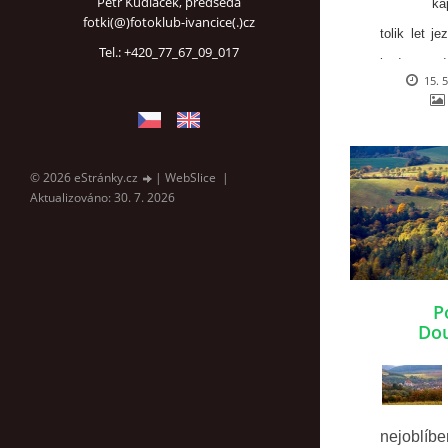
Petr Kudláček, předseda
ka
fotki(@)fotoklub-ivancice(.)cz
tolik let j
Tel.: +420_77_67_09_017
bude to od
15. 
však jisté
místo, n
podmínky pr
© 2026 eStránky.cz
|
WebSlice
|
Aktualizováno: 30. 7. 2026
P
Dou
nejoblíben