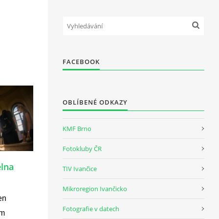
FACEBOOK
OBLÍBENÉ ODKAZY
KMF Brno
Fotokluby ČR
lna
TIV Ivančice
Mikroregion Ivančicko
en
Fotografie v datech
ém