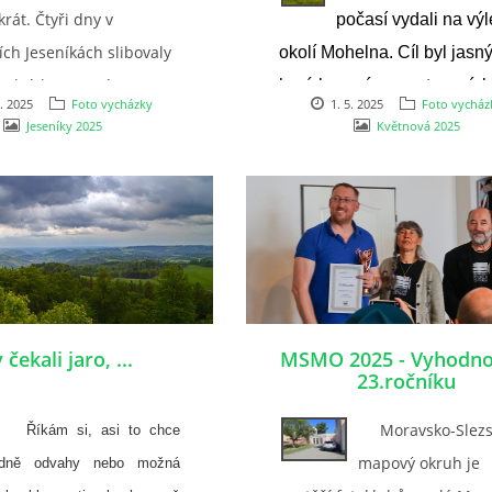
krát. Čtyři dny v
počasí vydali na výl
ch Jeseníkách slibovaly
okolí Mohelna. Cíl byl jasný
edních starostí a
hurá k prvnímu zastavení, 
1. 2025
Foto vycházky
1. 5. 2025
Foto vycház
 dávku horské
nám byla rozhledna Babylo
Jeseníky 2025
Květnová 2025
. Naším útočištěm se
...
Kdo už tam byl,
abné lázeňské městečko
tudánka.
čekali jaro, ...
MSMO 2025 - Vyhodno
23.ročníku
Moravsko-Slezs
íkám si, asi to chce
mapový okruh je
dně odvahy nebo možná