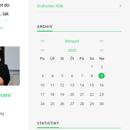
et do
Drahoslav Ilčák
, tak
kterým
ARCHIV
ky
n.
<<
listopad
>>
<<
2025
>>
Po
Út
St
Čt
Pá
So
Ne
1
2
3
4
5
6
7
8
9
10
11
12
13
14
15
16
cení
17
18
19
20
21
22
23
24
25
26
27
28
29
30
ký
STATISTIKY