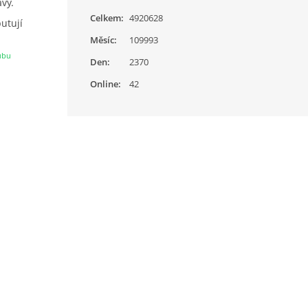
vy.
Celkem:
4920628
putují
Měsíc:
109993
ubu
Den:
2370
No a
Online:
42
ečné
ledků.