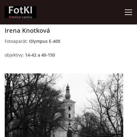
Irena Knotková
HOME
Fotoaparát:
Olympus E-400
objektivy:
14-42 a 40-150
FotKI - Fotoklub Ivančice
Ivančice, 664 91
Contact:
Petr Kudláček
Tel.: +420_77_67_09_017
© 2026 eStránky.cz
|
Updated: 2026-07-30