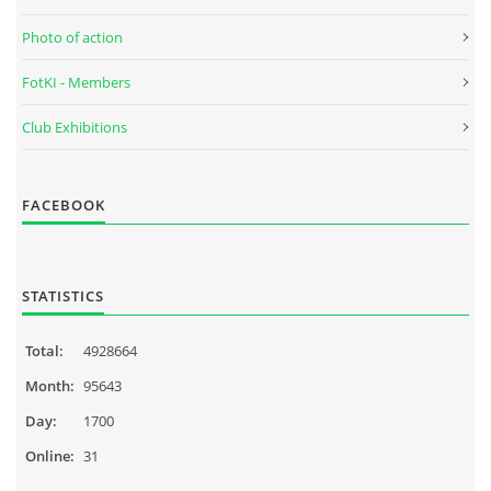
Photo of action
FotKI - Members
Club Exhibitions
FACEBOOK
STATISTICS
Total:
4928664
Month:
95643
Day:
1700
Online:
31