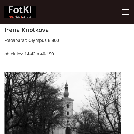
Irena Knotková
HOME
Fotoaparát:
Olympus E-400
objektivy:
14-42 a 40-150
FotKI - Fotoklub Ivančice
Ivančice, 664 91
Contact:
Petr Kudláček
Tel.: +420_77_67_09_017
© 2026 eStránky.cz
|
Updated: 2026-07-30