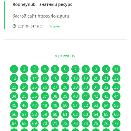
Rodneynub
- знатный ресурс
благой сайт https://lolz.guru
2021-04-01 19:51
Answer
« previous
1
2
3
4
5
6
7
8
9
10
11
12
13
14
15
16
17
18
19
20
21
22
23
24
25
26
27
28
29
30
31
32
33
34
35
36
37
38
39
40
41
42
43
44
45
46
47
48
49
50
51
52
53
54
55
56
57
58
59
60
61
62
63
64
65
66
67
68
69
70
71
72
73
74
75
76
77