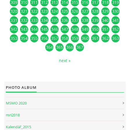
309
310
311
312
313
314
315
316
317
318
319
320
321
322
323
324
325
326
327
328
329
330
331
332
333
334
335
336
337
338
339
340
341
342
343
344
345
346
347
348
349
350
351
352
353
354
355
356
357
358
359
360
361
362
363
364
365
366
367
next »
PHOTO ALBUM
MSMO 2020
mri2018
Kalendář_2015