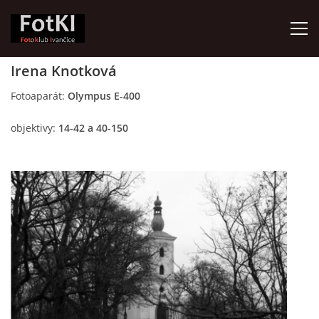
Irena Knotková
HOME
Fotoaparát:
Olympus E-400
objektivy:
14-42 a 40-150
FotKI - Fotoklub Ivančice
Ivančice, 664 91
Contact:
Petr Kudláček
Tel.: +420_77_67_09_017
© 2026 eStránky.cz
|
Updated: 2026-07-30