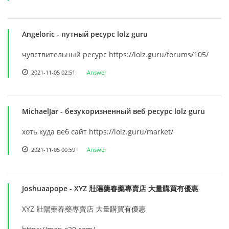
Angeloric
- путный ресурс lolz guru
чувствительный ресурс https://lolz.guru/forums/105/
2021-11-05 02:51
Answer
MichaelJar
- безукоризненный веб ресурс lolz guru
хоть куда веб сайт https://lolz.guru/market/
2021-11-05 00:59
Answer
Joshuaapope
- XYZ 壯陽藥春藥專賣店 大量購買有優惠
XYZ 壯陽藥春藥專賣店 大量購買有優惠