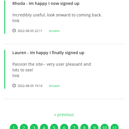
Rhoda
- Im happy I now signed up
Incredibly useful, look onward to coming back.
link
2022-08-05 22:11
Answer
Lauren
- Im happy I finally signed up
Passion the site-- very user pleasant and
lots to see!
link
2022-08-05 19:14
Answer
« previous
1
2
3
4
5
6
7
8
9
10
11