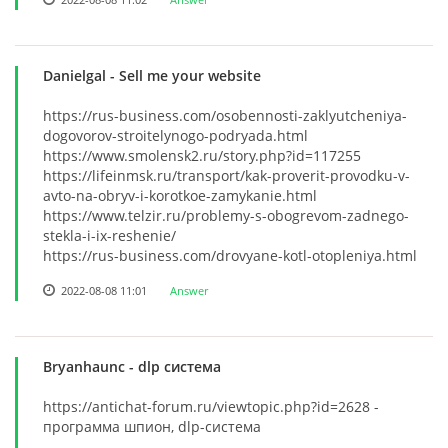
Danielgal
- Sell me your website
https://rus-business.com/osobennosti-zaklyutcheniya-
dogovorov-stroitelynogo-podryada.html
https://www.smolensk2.ru/story.php?id=117255
https://lifeinmsk.ru/transport/kak-proverit-provodku-v-
avto-na-obryv-i-korotkoe-zamykanie.html
https://www.telzir.ru/problemy-s-obogrevom-zadnego-
stekla-i-ix-reshenie/
https://rus-business.com/drovyane-kotl-otopleniya.html
2022-08-08 11:01
Answer
Bryanhaunc
- dlp система
https://antichat-forum.ru/viewtopic.php?id=2628 -
программа шпион, dlp-система