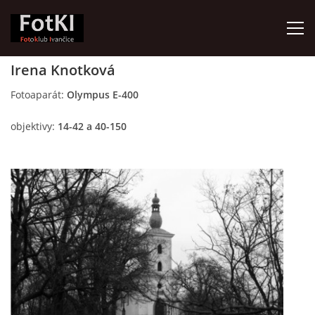
Irena Knotková
HOME
Fotoaparát:
Olympus E-400
objektivy:
14-42 a 40-150
FotKI - Fotoklub Ivančice
Ivančice, 664 91
Contact:
Petr Kudláček
Tel.: +420_77_67_09_017
© 2026 eStránky.cz
|
Updated: 2026-07-30