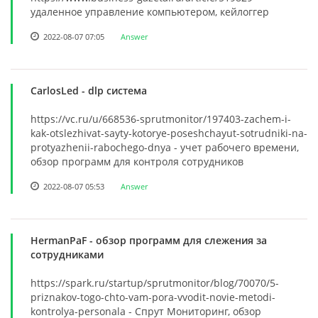
удаленное управление компьютером, кейлоггер
2022-08-07 07:05
Answer
CarlosLed
- dlp система
https://vc.ru/u/668536-sprutmonitor/197403-zachem-i-
kak-otslezhivat-sayty-kotorye-poseshchayut-sotrudniki-na-
protyazhenii-rabochego-dnya - учет рабочего времени,
обзор программ для контроля сотрудников
2022-08-07 05:53
Answer
HermanPaF
- обзор программ для слежения за
сотрудниками
https://spark.ru/startup/sprutmonitor/blog/70070/5-
priznakov-togo-chto-vam-pora-vvodit-novie-metodi-
kontrolya-personala - Спрут Мониторинг, обзор