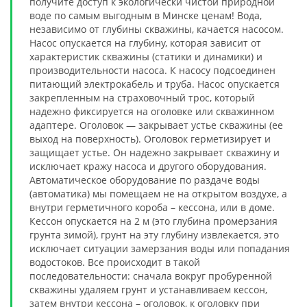
получите доступ к экологически чистой природной
воде по самым выгодным в Минске ценам! Вода,
независимо от глубины скважины, качается насосом.
Насос опускается на глубину, которая зависит от
характеристик скважины (статики и динамики) и
производительности насоса. К насосу подсоединен
питающий электрокабель и труба. Насос опускается
закрепленным на страховочный трос, который
надежно фиксируется на оголовке или скважинном
адаптере. Оголовок — закрывает устье скважины (ее
выход на поверхность). Оголовок герметизирует и
защищает устье. Он надежно закрывает скважину и
исключает кражу насоса и другого оборудования.
Автоматическое оборудование по раздаче воды
(автоматика) мы помещаем не на открытом воздухе, а
внутри герметичного короба – кессона, или в доме.
Кессон опускается на 2 м (это глубина промерзания
грунта зимой), грунт на эту глубину извлекается, это
исключает ситуации замерзания воды или попадания
водостоков. Все происходит в такой
последовательности: сначала вокруг пробуренной
скважины удаляем грунт и устанавливаем кессон,
затем внутри кессона – оголовок, к оголовку при