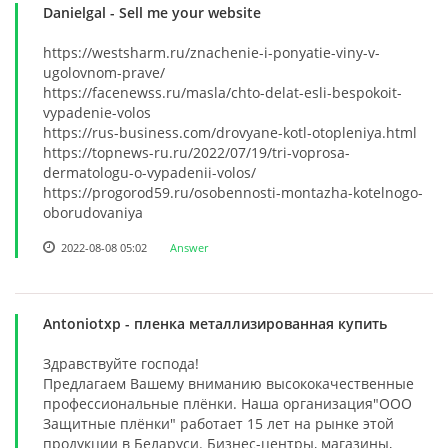
Danielgal
- Sell me your website
https://westsharm.ru/znachenie-i-ponyatie-viny-v-
ugolovnom-prave/
https://facenewss.ru/masla/chto-delat-esli-bespokoit-
vypadenie-volos
https://rus-business.com/drovyane-kotl-otopleniya.html
https://topnews-ru.ru/2022/07/19/tri-voprosa-
dermatologu-o-vypadenii-volos/
https://progorod59.ru/osobennosti-montazha-kotelnogo-
oborudovaniya
2022-08-08 05:02
Answer
Antoniotxp
- пленка металлизированная купить
Здравствуйте господа!
Предлагаем Вашему вниманию высококачественные
профессиональные плёнки. Наша организация"ООО
Защитные плёнки" работает 15 лет на рынке этой
продукции в Беларуси. Бизнес-центры, магазины,