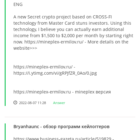
ENG
A new Secret crypto project based on CROSS-FI
technology from Master Card stuns investors. Using this
technology, I believe you can actually earn additional
income from $1,500 to $2,000 per month by starting right
now. https://mineplex-ermilov.ru/ - More details on the
website>>>
https://mineplex-ermilov.ru/ -
https://i.ytimg.com/vi/gRPJfZR_0Ao/0.jpg
https://mineplex-ermilov.ru - mineplex версия
2022-08-07 11:28
Answer
Bryanhaunc
- обзор программ кейлоггеров
https://www.business-gazeta.ru/article/519829 -