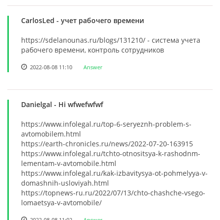
CarlosLed
- учет рабочего времени
https://sdelanounas.ru/blogs/131210/ - система учета
рабочего времени, контроль сотрудников
2022-08-08 11:10
Answer
Danielgal
- Hi wfwefwfwf
https://www.infolegal.ru/top-6-seryeznh-problem-s-
avtomobilem.html
https://earth-chronicles.ru/news/2022-07-20-163915
https://www.infolegal.ru/tchto-otnositsya-k-rashodnm-
lementam-v-avtomobile.html
https://www.infolegal.ru/kak-izbavitysya-ot-pohmelyya-v-
domashnih-usloviyah.html
https://topnews-ru.ru/2022/07/13/chto-chashche-vsego-
lomaetsya-v-avtomobile/
2022-08-08 11:02
Answer