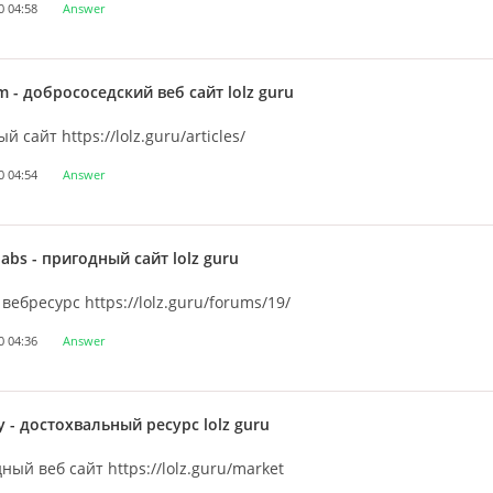
0 04:58
Answer
m
- добрососедский веб сайт lolz guru
 сайт https://lolz.guru/articles/
0 04:54
Answer
oabs
- пригодный сайт lolz guru
вебресурс https://lolz.guru/forums/19/
0 04:36
Answer
y
- достохвальный ресурс lolz guru
ный веб сайт https://lolz.guru/market