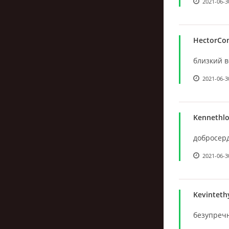
2021-06-3
HectorCo
близкий ве
2021-06-3
Kennethl
добросерд
2021-06-3
Kevinteth
безупречн