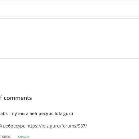
of comments
oabs
- путный веб ресурс lolz guru
 вебресурс https://lolz.guru/forums/587/
0 08:04
Answer