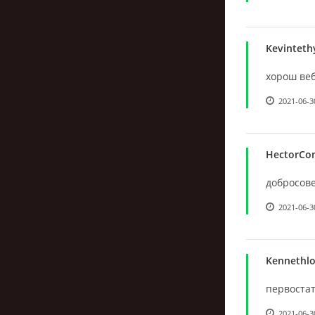
Kevinteth
хорош веб
2021-06-3
HectorCo
добросовес
2021-06-3
Kennethl
первостат
2021-06-3