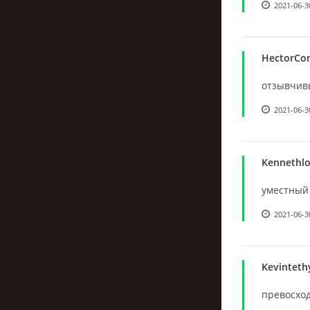
2021-06-3
HectorCo
отзывчивый
2021-06-3
Kennethl
уместный 
2021-06-3
Kevinteth
превосход