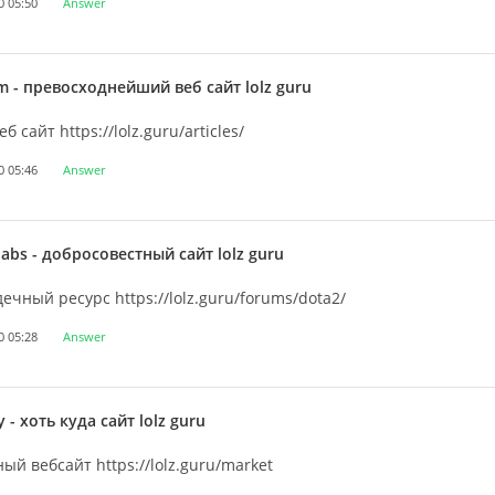
0 05:50
Answer
m
- превосходнейший веб сайт lolz guru
б сайт https://lolz.guru/articles/
0 05:46
Answer
oabs
- добросовестный сайт lolz guru
ечный ресурс https://lolz.guru/forums/dota2/
0 05:28
Answer
y
- хоть куда сайт lolz guru
ый вебсайт https://lolz.guru/market