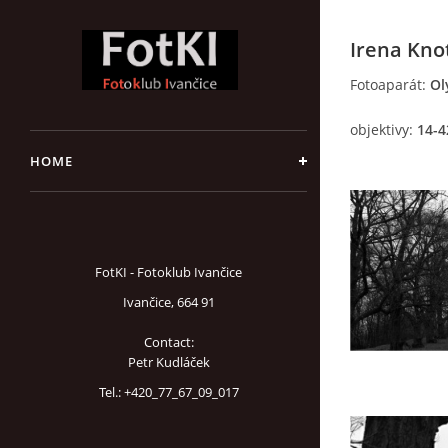
Irena Kno
Fotoaparát:
Ol
objektivy:
14-4
HOME
FotKI - Fotoklub Ivančice
Ivančice, 664 91
Contact:
Petr Kudláček
Tel.: +420_77_67_09_017