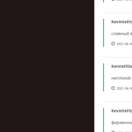
Kevinteth
славный в
2021-06-3
Kennethl
неплохой в
2021-06-3
Kevinteth
фирменный